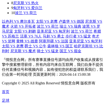
8
尼克斯 VS 热火
9
匈牙利 VS 爱尔兰
10
波兰 VS 荷兰
以色列 VS 摩尔多瓦
太阳 VS 老鹰
卢森堡 VS 德国
尼克斯 VS
魔术
火箭 VS 开拓者
波兰 VS 荷兰
瑞士 VS 瑞典
波黑 VS 罗
马尼亚
太阳 VS 鹈鹕
亚美尼亚 VS 匈牙利
波兰 VS 荷兰
希腊
VS 苏格兰
活塞 VS 76人
马刺 VS 勇士
步行者 VS 猛龙
奇才
VS 篮网
黄蜂 VS 雄鹿
阿塞拜疆 VS 法国
亚美尼亚 VS 匈牙利
太阳 VS 老鹰
爵士 VS 公牛
森林狼 VS 国王
哈萨克斯坦 VS 比
利时
尼克斯 VS 魔术
骑士 VS 猛龙
国王 VS 掘金
『情投意合网』所有赛事直播信号源均由用户收集或从搜索引
擎中搜索整理获得，所有内容均来自互联网，我们自身不提供
任何直播信号和视频内容，如有侵犯您的权益请联系我们，我
们会第一时间处理 页面更新时间：2026-04-14 15:00:38
Copyright © 2025 All Rights Reserved 情投意合网 版权所有
首页
足球