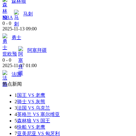
森林狼
马刺
NBA
0
-
0
2025-11-13 09:00
勇士
阿塞拜疆
世欧预
0
-
0
2025-11-17 01:00
法国
热点新闻
1
国王 VS 老鹰
2
骑士 VS 灰熊
3
法国 VS 乌克兰
4
英格兰 VS 塞尔维亚
5
森林狼 VS 国王
6
快船 VS 老鹰
7
亚美尼亚 VS 匈牙利