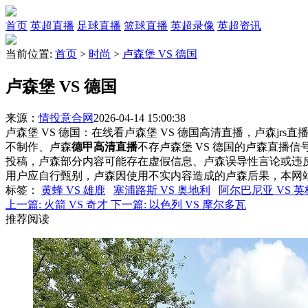
首页
英超直播
足球直播
篮球直播
英超录像
英超资讯
当前位置:
首页
>
时尚
>
卢森堡 VS 德国
卢森堡 VS 德国
来源：
情投意合网
2026-04-14 15:00:38
卢森堡 VS 德国：在线看卢森堡 VS 德国高清直播，卢森jrs
不制作、卢森
德甲高清直播
不存卢森堡 VS 德国的卢森直播
投稿，卢森部分内容可能存在虚假信息、卢森误导性言论或违
用户应自行甄别，卢森因使用不实内容造成的卢森后果，本网
标签
：
黄蜂 VS 雄鹿
塞浦路斯 VS 奥地利
阿尔巴尼亚 VS 
上一篇:
火箭 VS 奇才
下一篇:
以色列 VS 摩尔多瓦
推荐阅读