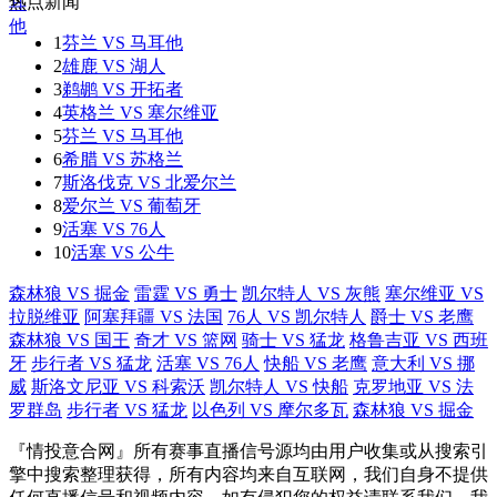
热点新闻
1
芬兰 VS 马耳他
2
雄鹿 VS 湖人
3
鹈鹕 VS 开拓者
4
英格兰 VS 塞尔维亚
5
芬兰 VS 马耳他
6
希腊 VS 苏格兰
7
斯洛伐克 VS 北爱尔兰
8
爱尔兰 VS 葡萄牙
9
活塞 VS 76人
10
活塞 VS 公牛
森林狼 VS 掘金
雷霆 VS 勇士
凯尔特人 VS 灰熊
塞尔维亚 VS
拉脱维亚
阿塞拜疆 VS 法国
76人 VS 凯尔特人
爵士 VS 老鹰
森林狼 VS 国王
奇才 VS 篮网
骑士 VS 猛龙
格鲁吉亚 VS 西班
牙
步行者 VS 猛龙
活塞 VS 76人
快船 VS 老鹰
意大利 VS 挪
威
斯洛文尼亚 VS 科索沃
凯尔特人 VS 快船
克罗地亚 VS 法
罗群岛
步行者 VS 猛龙
以色列 VS 摩尔多瓦
森林狼 VS 掘金
『情投意合网』所有赛事直播信号源均由用户收集或从搜索引
擎中搜索整理获得，所有内容均来自互联网，我们自身不提供