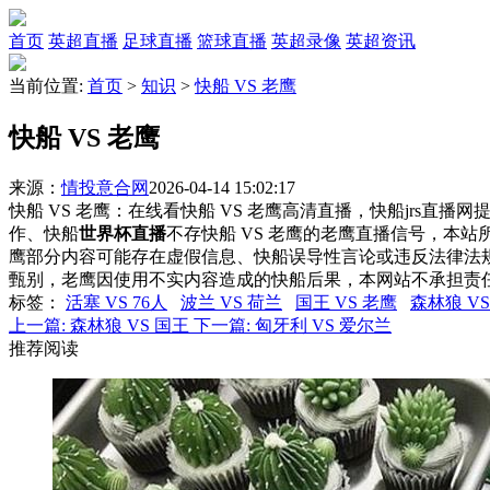
首页
英超直播
足球直播
篮球直播
英超录像
英超资讯
当前位置:
首页
>
知识
>
快船 VS 老鹰
快船 VS 老鹰
来源：
情投意合网
2026-04-14 15:02:17
快船 VS 老鹰：在线看快船 VS 老鹰高清直播，快船jrs直播
作、快船
世界杯直播
不存快船 VS 老鹰的老鹰直播信号，本
鹰部分内容可能存在虚假信息、快船误导性言论或违反法律法
甄别，老鹰因使用不实内容造成的快船后果，本网站不承担责
标签
：
活塞 VS 76人
波兰 VS 荷兰
国王 VS 老鹰
森林狼 VS
上一篇:
森林狼 VS 国王
下一篇:
匈牙利 VS 爱尔兰
推荐阅读