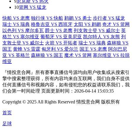
9
尼克斯 VS 热火
10
篮网 VS 猛龙
快船 VS 老鹰
独行侠 VS 快船
鹈鹕 VS 勇士
步行者 VS 猛龙
瑞士 VS 瑞典
格鲁吉亚 VS 西班牙
太阳 VS 鹈鹕
奇才 VS 篮网
以色列 VS 摩尔多瓦
爵士 VS 老鹰
列支敦士登 VS 威尔士
英
格兰 VS 塞尔维亚
葡萄牙 VS 亚美尼亚
凯尔特人 VS 灰熊
列
支敦士登 VS 威尔士
火箭 VS 开拓者
瑞士 VS 瑞典
森林狼 VS
国王
黄蜂 VS 雷霆
匈牙利 VS 爱尔兰
国王 VS 老鹰
阿尔巴尼
亚 VS 英格兰
森林狼 VS 国王
魔术 VS 篮网
塞尔维亚 VS 拉脱
维亚
『情投意合网』所有赛事直播信号源均由用户收集或从搜索引
擎中搜索整理获得，所有内容均来自互联网，我们自身不提供
任何直播信号和视频内容，如有侵犯您的权益请联系我们，我
们会第一时间处理 页面更新时间：2026-04-14 15:03:35
Copyright © 2025 All Rights Reserved 情投意合网 版权所有
首页
足球