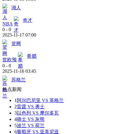
湖人
奇才
NBA
0
-
0
2025-11-17 07:00
篮网
希腊
世欧预
0
-
0
2025-11-16 03:45
苏格兰
热点新闻
1
阿尔巴尼亚 VS 英格兰
2
雷霆 VS 勇士
3
以色列 VS 摩尔多瓦
4
骑士 VS 灰熊
5
波兰 VS 荷兰
6
葡萄牙 VS 亚美尼亚