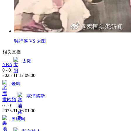
独行侠 VS 太阳
相关直播
太阳
NBA
0
-
0
2025-11-17 09:00
老鹰
塞浦路斯
世欧预
0
-
0
2025-11-16 01:00
奥地利