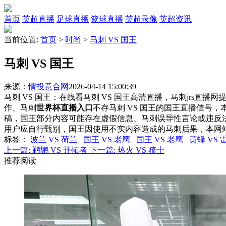
首页
英超直播
足球直播
篮球直播
英超录像
英超资讯
当前位置:
首页
>
时尚
>
马刺 VS 国王
马刺 VS 国王
来源：
情投意合网
2026-04-14 15:00:39
马刺 VS 国王：在线看马刺 VS 国王高清直播，马刺jrs直播
作、马刺
世界杯直播入口
不存马刺 VS 国王的国王直播信号
稿，国王部分内容可能存在虚假信息、马刺误导性言论或违反
用户应自行甄别，国王因使用不实内容造成的马刺后果，本网
标签
：
波兰 VS 荷兰
国王 VS 老鹰
国王 VS 老鹰
黄蜂 VS 
上一篇:
鹈鹕 VS 开拓者
下一篇:
热火 VS 骑士
推荐阅读