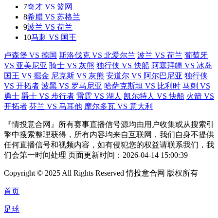
7
奇才 VS 篮网
8
希腊 VS 苏格兰
9
波兰 VS 荷兰
10
马刺 VS 国王
卢森堡 VS 德国
斯洛伐克 VS 北爱尔兰
波兰 VS 荷兰
葡萄牙
VS 亚美尼亚
骑士 VS 灰熊
独行侠 VS 快船
阿塞拜疆 VS 冰岛
国王 VS 掘金
尼克斯 VS 灰熊
安道尔 VS 阿尔巴尼亚
独行侠
VS 开拓者
波黑 VS 罗马尼亚
哈萨克斯坦 VS 比利时
马刺 VS
勇士
爵士 VS 步行者
雷霆 VS 湖人
凯尔特人 VS 快船
火箭 VS
开拓者
芬兰 VS 马耳他
摩尔多瓦 VS 意大利
『情投意合网』所有赛事直播信号源均由用户收集或从搜索引
擎中搜索整理获得，所有内容均来自互联网，我们自身不提供
任何直播信号和视频内容，如有侵犯您的权益请联系我们，我
们会第一时间处理 页面更新时间：2026-04-14 15:00:39
Copyright © 2025 All Rights Reserved 情投意合网 版权所有
首页
足球